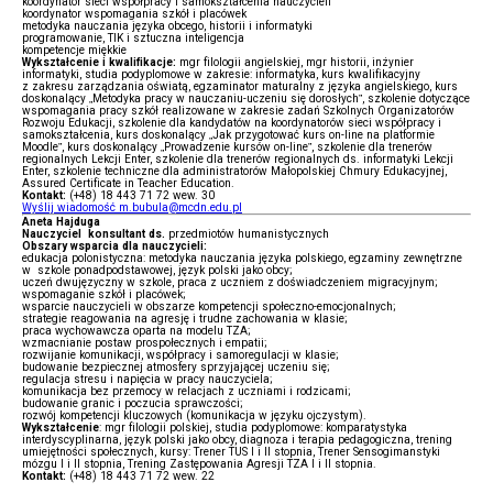
koordynator sieci współpracy i samokształcenia nauczycieli
koordynator wspomagania szkół i placówek
metodyka nauczania języka obcego, historii i informatyki
programowanie, TIK i sztuczna inteligencja
kompetencje miękkie
Wykształcenie i kwalifikacje:
mgr filologii angielskiej, mgr historii, inżynier
informatyki, studia podyplomowe w zakresie: informatyka, kurs kwalifikacyjny
z zakresu zarządzania oświatą, egzaminator maturalny z języka angielskiego, kurs
doskonalący „Metodyka pracy w nauczaniu-uczeniu się dorosłych”, szkolenie dotyczące
wspomagania pracy szkół realizowane w zakresie zadań Szkolnych Organizatorów
Rozwoju Edukacji, szkolenie dla kandydatów na koordynatorów sieci współpracy i
samokształcenia, kurs doskonalący „Jak przygotować kurs on-line na platformie
Moodle”, kurs doskonalący „Prowadzenie kursów on-line”, szkolenie dla trenerów
regionalnych Lekcji Enter, szkolenie dla trenerów regionalnych ds. informatyki Lekcji
Enter, szkolenie techniczne dla administratorów Małopolskiej Chmury Edukacyjnej,
Assured Certificate in Teacher Education.
Kontakt:
(+48) 18 443 71 72 wew. 30
Wyślij wiadomość m.bubula@mcdn.edu.pl
Aneta Hajduga
Nauczyciel konsultant ds.
przedmiotów humanistycznych
Obszary wsparcia dla nauczycieli:
edukacja polonistyczna: metodyka nauczania języka polskiego, egzaminy zewnętrzne
w szkole ponadpodstawowej, język polski jako obcy;
uczeń dwujęzyczny w szkole, praca z uczniem z doświadczeniem migracyjnym;
wspomaganie szkół i placówek;
wsparcie nauczycieli w obszarze kompetencji społeczno-emocjonalnych;
strategie reagowania na agresję i trudne zachowania w klasie;
praca wychowawcza oparta na modelu TZA;
wzmacnianie postaw prospołecznych i empatii;
rozwijanie komunikacji, współpracy i samoregulacji w klasie;
budowanie bezpiecznej atmosfery sprzyjającej uczeniu się;
regulacja stresu i napięcia w pracy nauczyciela;
komunikacja bez przemocy w relacjach z uczniami i rodzicami;
budowanie granic i poczucia sprawczości;
rozwój kompetencji kluczowych (komunikacja w języku ojczystym).
Wykształcenie
: mgr filologii polskiej, studia podyplomowe: komparatystyka
interdyscyplinarna, język polski jako obcy, diagnoza i terapia pedagogiczna, trening
umiejętności społecznych, kursy: Trener TUS I i II stopnia, Trener Sensogimanstyki
mózgu I i II stopnia, Trening Zastępowania Agresji TZA I i II stopnia.
Kontakt:
(+48) 18 443 71 72 wew. 22