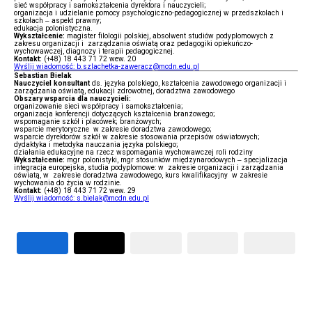
sieć współpracy i samokształcenia dyrektora i nauczycieli;
organizacja i udzielanie pomocy psychologiczno-pedagogicznej w przedszkolach i
szkołach – aspekt prawny;
edukacja polonistyczna.
Wykształcenie:
magister filologii polskiej, absolwent studiów podyplomowych z
zakresu organizacji i zarządzania oświatą oraz pedagogiki opiekuńczo-
wychowawczej, diagnozy i terapii pedagogicznej.
Kontakt:
(+48) 18 443 71 72 wew. 20
Wyślij wiadomość: b.szlachetka-zaweracz@mcdn.edu.pl
Sebastian Bielak
Nauczyciel konsultant
ds. języka polskiego, kształcenia zawodowego organizacji i
zarządzania oświatą, edukacji zdrowotnej, doradztwa zawodowego
Obszary wsparcia dla nauczycieli:
organizowanie sieci współpracy i samokształcenia;
organizacja konferencji dotyczących kształcenia branżowego;
wspomaganie szkół i placówek; branżowych;
wsparcie merytoryczne w zakresie doradztwa zawodowego;
wsparcie dyrektorów szkół w zakresie stosowania przepisów oświatowych;
dydaktyka i metodyka nauczania języka polskiego;
działania edukacyjne na rzecz wspomagania wychowawczej roli rodziny
Wykształcenie:
mgr polonistyki, mgr stosunków międzynarodowych – specjalizacja
integracja europejska, studia podyplomowe: w zakresie organizacji i zarządzania
oświatą, w zakresie doradztwa zawodowego, kurs kwalifikacyjny w zakresie
wychowania do życia w rodzinie.
Kontakt:
(+48) 18 443 71 72 wew. 29
Wyślij wiadomość: s.bielak@mcdn.edu.pl