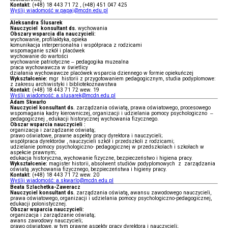
Kontakt:
(+48) 18 443 71 72 , (+48) 451 047 425
Wyślij wiadomość w.papaj@mcdn.edu.pl
Aleksandra Ślusarek
Nauczyciel konsultant ds.
wychowania
Obszary wsparcia dla nauczycieli:
wychowanie, profilaktyka, opieka
komunikacja interpersonalna i współpraca z rodzicami
wspomaganie szkół i placówek
wychowanie do wartości
wychowanie patriotyczne – pedagogika muzealna
praca wychowawcza w świetlicy
działania wychowawcze placówek wsparcia dziennego w formie opiekuńczej
Wykształcenie:
mgr historii z przygotowaniem pedagogicznym, studia podyplomowe:
z zakresu archiwistyki i bibliotekoznawstwa
Kontakt:
(+48) 18 443 71 72 wew. 19
Wyślij wiadomość: a.slusarek@mcdn.edu.pl
Adam Skwarło
Nauczyciel konsultant ds.
zarządzania oświatą, prawa oświatowego, procesowego
wspomagania kadry kierowniczej, organizacji i udzielania pomocy psychologiczno –
pedagogicznej , edukacji historycznej wychowania fizycznego.
Obszar wsparcia nauczycieli :
organizacja i zarządzanie oświatą;
prawo oświatowe, prawne aspekty pracy dyrektora i nauczycieli;
współpraca dyrektorów , nauczycieli szkół i przedszkoli z rodzicami;
udzielanie pomocy psychologiczno- pedagogicznej w przedszkolach i szkołach w
aspekcie prawnym;
edukacja historyczna, wychowanie fizyczne, bezpieczeństwo i higiena pracy.
Wykształcenie:
magister historii, absolwent studiów podyplomowych z zarządzania
oświatą ,wychowania fizycznego, bezpieczeństwa i higieny pracy.
Kontakt:
(+48) 18 443 71 72 wew. 20
Wyślij wiadomość: a.skwarlo@mcdn.edu.pl
Beata Szlachetka-Zaweracz
Nauczyciel konsultant ds.
zarządzania oświatą, awansu zawodowego nauczycieli,
prawa oświatowego, organizacji i udzielania pomocy psychologiczno-pedagogicznej,
edukacji polonistycznej.
Obszar wsparcia nauczycieli:
organizacja i zarządzanie oświatą;
awans zawodowy nauczycieli;
prawo oświatowe, w tym prawne aspekty pracy dyrektora i nauczycieli;