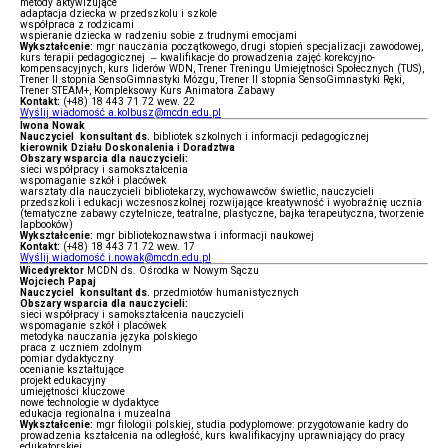
metody aktywizujące
adaptacja dziecka w przedszkolu i szkole
współpraca z rodzicami
wspieranie dziecka w radzeniu sobie z trudnymi emocjami
Wykształcenie:
mgr nauczania początkowego, drugi stopień specjalizacji zawodowej,
kurs terapii pedagogicznej – kwalifikacje do prowadzenia zajęć korekcyjno-
kompensacyjnych, kurs liderów WDN, Trener Treningu Umiejętności Społecznych (TUS),
Trener II stopnia SensoGimnastyki Mózgu, Trener II stopnia SensoGimnastyki Ręki,
Trener STEAM+, Kompleksowy Kurs Animatora Zabawy
Kontakt:
(+48) 18 443 71 72 wew. 22
Wyślij wiadomość a.kolbusz@mcdn.edu.pl
Iwona Nowak
Nauczyciel konsultant ds.
bibliotek szkolnych i informacji pedagogicznej
kierownik Działu Doskonalenia i Doradztwa
Obszary wsparcia dla nauczycieli:
sieci współpracy i samokształcenia
wspomaganie szkół i placówek
warsztaty dla nauczycieli bibliotekarzy, wychowawców świetlic, nauczycieli
przedszkoli i edukacji wczesnoszkolnej rozwijające kreatywność i wyobraźnię ucznia
(tematyczne zabawy czytelnicze, teatralne, plastyczne, bajka terapeutyczna, tworzenie
lapbooków)
Wykształcenie:
mgr bibliotekoznawstwa i informacji naukowej
Kontakt:
(+48) 18 443 71 72 wew. 17
Wyślij wiadomość i.nowak@mcdn.edu.pl
Wicedyrektor
MCDN ds. Ośrodka w Nowym Sączu
Wojciech Papaj
Nauczyciel konsultant ds.
przedmiotów humanistycznych
Obszary wsparcia dla nauczycieli:
sieci współpracy i samokształcenia nauczycieli
wspomaganie szkół i placówek
metodyka nauczania języka polskiego
praca z uczniem zdolnym
pomiar dydaktyczny
ocenianie kształtujące
projekt edukacyjny
umiejętności kluczowe
nowe technologie w dydaktyce
edukacja regionalna i muzealna
Wykształcenie:
mgr filologii polskiej, studia podyplomowe: przygotowanie kadry do
prowadzenia kształcenia na odległość, kurs kwalifikacyjny uprawniający do pracy
edukatorskiej