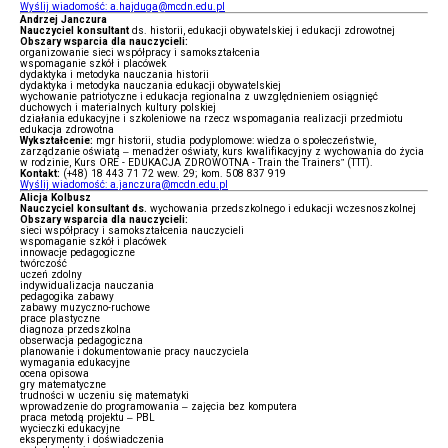
Wyślij wiadomość: a.hajduga@mcdn.edu.pl
Andrzej Janczura
Nauczyciel konsultant
ds. historii, edukacji obywatelskiej i edukacji zdrowotnej
Obszary wsparcia dla nauczycieli:
organizowanie sieci współpracy i samokształcenia
wspomaganie szkół i placówek
dydaktyka i metodyka nauczania historii
dydaktyka i metodyka nauczania edukacji obywatelskiej
wychowanie patriotyczne i edukacja regionalna z uwzględnieniem osiągnięć
duchowych i materialnych kultury polskiej
działania edukacyjne i szkoleniowe na rzecz wspomagania realizacji przedmiotu
edukacja zdrowotna
Wykształcenie:
mgr historii, studia podyplomowe: wiedza o społeczeństwie,
zarządzanie oświatą – menadżer oświaty, kurs kwalifikacyjny z wychowania do życia
w rodzinie, Kurs ORE - EDUKACJA ZDROWOTNA - Train the Trainers” (TTT).
Kontakt:
(+48) 18 443 71 72 wew. 29; kom. 508 837 919
Wyślij wiadomość: a.janczura@mcdn.edu.pl
Alicja Kolbusz
Nauczyciel konsultant ds.
wychowania przedszkolnego i edukacji wczesnoszkolnej
Obszary wsparcia dla nauczycieli:
sieci współpracy i samokształcenia nauczycieli
wspomaganie szkół i placówek
innowacje pedagogiczne
twórczość
uczeń zdolny
indywidualizacja nauczania
pedagogika zabawy
zabawy muzyczno-ruchowe
prace plastyczne
diagnoza przedszkolna
obserwacja pedagogiczna
planowanie i dokumentowanie pracy nauczyciela
wymagania edukacyjne
ocena opisowa
gry matematyczne
trudności w uczeniu się matematyki
wprowadzenie do programowania – zajęcia bez komputera
praca metodą projektu – PBL
wycieczki edukacyjne
eksperymenty i doświadczenia