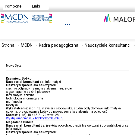
Pomocne
Linki
Strona
MCDN
Kadra pedagogiczna
Nauczyciele konsultanci
Nowy Sącz
Kazimierz Bobko
Nauczyciel konsultant ds.
informatyki
Obszary wsparcia dla nauczycieli:
sieci współpracy i samokształcenia nauczycieli
wspomaganie szkół i placówek
informatyka szkolna
technologia informatyczna
multimedia
robotyka
Wykształcenie:
mgr inż. inżynierii środowiska, studia podyplomowe: informatyka
szkolna, przygotowanie kadry do prowadzenia kształcenia na odległość
Kontakt:
(+48) 18 443 71 72 wew. 28
Wyślij wiadomość k.bobko@mcdn.edu.pl
Magdalena Bubula
Nauczyciel konsultant ds.
języków obcych, edukacji historycznej i obywatelskiej oraz
informatyki
Obszary wsparcia dla nauczycieli: