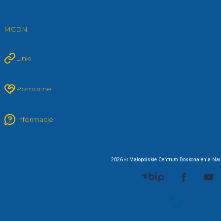
MCDN
Linki
Pomocne
Informacje
2026 © Małopolskie Centrum Doskonalenia Nau
EU AI Act
RODO Zgodne
RODO przyjazne narz
Spełniamy standard