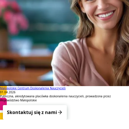
włączającej
Zapraszamy do wysłuchania cyklu podcastów o zdrowiu psychicznym oraz edukacji
14.04.2026
Podcasty
Podcasty
Małopolskie Centrum Doskonalenia Nauczycieli
01.04.2026
Publiczna, akredytowana placówka doskonalenia nauczycieli, prowadzona przez
Województwo Małopolskie
Skontaktuj się z nami