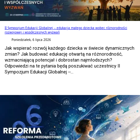
II Sympozjum Edukacji Globalnej – edukacja małego dziecka wobec różnorodności
rozwojowej i współczesnych wyzwań
Poniedziałek, 6 lipca 2026
Jak wspierać rozwój każdego dziecka w świecie dynamicznych
zmian? Jak budować edukację otwartą na różnorodność,
wzmacniającą potencjał i dobrostan najmłodszych?
Odpowiedzi na te pytania będą poszukiwać uczestnicy II
Sympozjum Edukacji Globalnej –...