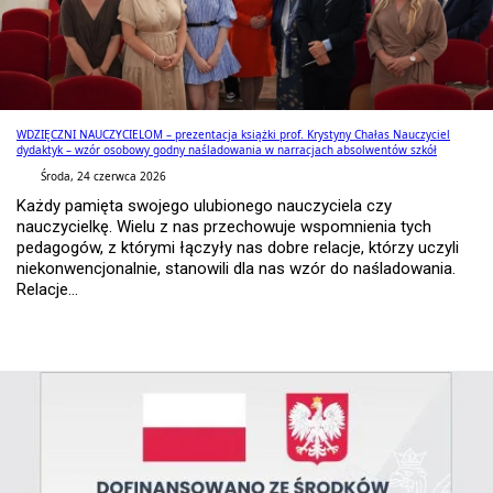
WDZIĘCZNI NAUCZYCIELOM – prezentacja książki prof. Krystyny Chałas Nauczyciel
dydaktyk – wzór osobowy godny naśladowania w narracjach absolwentów szkół
Środa, 24 czerwca 2026
Każdy pamięta swojego ulubionego nauczyciela czy
nauczycielkę. Wielu z nas przechowuje wspomnienia tych
pedagogów, z którymi łączyły nas dobre relacje, którzy uczyli
niekonwencjonalnie, stanowili dla nas wzór do naśladowania.
Relacje...