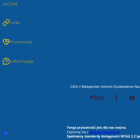
MCDN
Linki
Pomocne
Informacje
2026 © Małopolskie Centrum Doskonalenia Nau
EU AI Act
RODO Zgodne
RODO przyjazne narz
Spełniamy standard
Twoja prywatność jest dla nas ważna.
Zapoznaj się z
polityką prywatności
Otwórz ustawienia zgód cookie i zgód RODO
Spełniamy standardy dostępności WCAG 2.2 (p