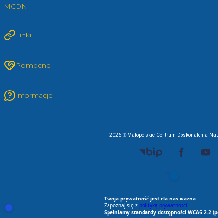
MCDN
Linki
Pomocne
Informacje
2026 © Małopolskie Centrum Doskonalenia Nau
EU AI Act
RODO Zgodne
RODO przyjazne narz
Spełniamy standard
Twoja prywatność jest dla nas ważna.
Zapoznaj się z
polityką prywatności
Otwórz ustawienia zgód cookie i zgód RODO
Spełniamy standardy dostępności WCAG 2.2 (p