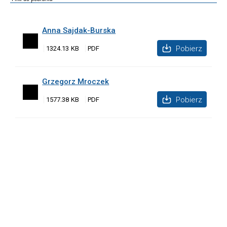
Anna Sajdak-Burska
Pobierz
1324.13 KB
Grzegorz Mroczek
Pobierz
1577.38 KB