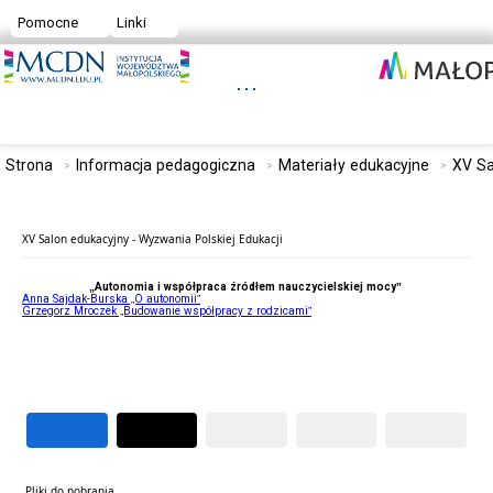
Pomocne
Linki
Strona
Informacja pedagogiczna
Materiały edukacyjne
XV Sa
XV Salon edukacyjny - Wyzwania Polskiej Edukacji
„Autonomia i współpraca źródłem nauczycielskiej mocy”
Anna Sajdak-Burska „O autonomii”
Grzegorz Mroczek „Budowanie współpracy z rodzicami”
Pliki do pobrania