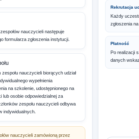
Rekrutacja u
Każdy uczestn
zgłoszenia na
 zespołów nauczycieli następuje
o formularza zgłoszenia instytucji.
Płatność
Po realizacji 
danych wskaza
połu
zespołu nauczycieli biorących udział
ndywidualnego wypełnienia
enia na szkolenie, udostępnionego na
 lub osobie odpowiedzialnej za
 członków zespołu nauczycieli odbywa
ów indywidualnych.
ołów nauczycieli zamówioną przez