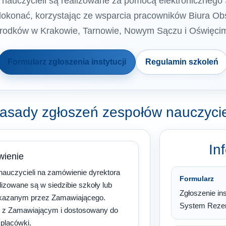
 nauczycieli są realizowane za pomocą elektronicznego
okonać, korzystając ze wsparcia pracowników Biura Obs
rodków w Krakowie, Tarnowie, Nowym Sączu i Oświęcim
Formularz zgłoszenia instytucji
Regulamin szkoleń
asady zgłoszeń zespołów nauczycie
In
wienie
nauczycieli na zamówienie dyrektora
Formularz
lizowane są w siedzibie szkoły lub
Zgłoszenie ins
skazanym przez Zamawiającego.
System Rezer
y z Zamawiającym i dostosowany do
 placówki.