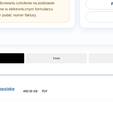
lizowaniu szkolenia na podstawie
ane w elektronicznym formularzu
ży podać numer faktury.
Email
opolskie
490.93 KB