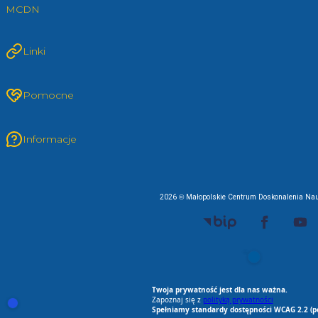
MCDN
Linki
Pomocne
Informacje
2026 © Małopolskie Centrum Doskonalenia Nau
EU AI Act
RODO Zgodne
RODO przyjazne narz
Spełniamy standard
Twoja prywatność jest dla nas ważna.
Zapoznaj się z
polityką prywatności
Otwórz ustawienia zgód cookie i zgód RODO
Spełniamy standardy dostępności WCAG 2.2 (p