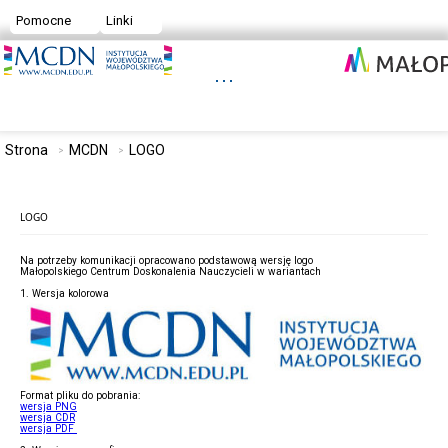
Pomocne
Linki
Strona
MCDN
LOGO
LOGO
Na potrzeby komunikacji opracowano podstawową wersję logo
Małopolskiego Centrum Doskonalenia Nauczycieli w wariantach
1. Wersja kolorowa
Format pliku do pobrania:
wersja PNG
wersja CDR
wersja PDF