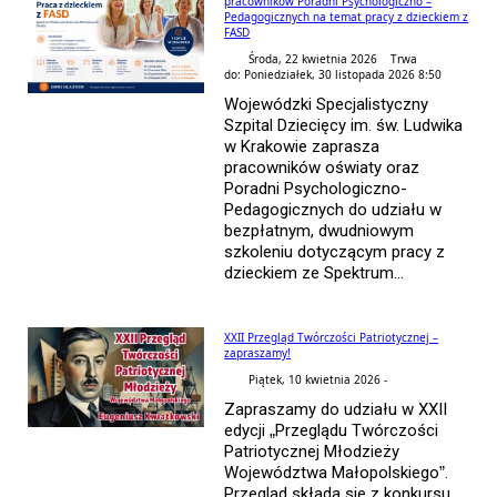
pracowników Poradni Psychologiczno –
Pedagogicznych na temat pracy z dzieckiem z
FASD
Środa, 22 kwietnia 2026 Trwa
do: Poniedziałek, 30 listopada 2026 8:50
Wojewódzki Specjalistyczny
Szpital Dziecięcy im. św. Ludwika
w Krakowie zaprasza
pracowników oświaty oraz
Poradni Psychologiczno-
Pedagogicznych do udziału w
bezpłatnym, dwudniowym
szkoleniu dotyczącym pracy z
dzieckiem ze Spektrum...
XXII Przegląd Twórczości Patriotycznej –
zapraszamy!
Piątek, 10 kwietnia 2026 -
Zapraszamy do udziału w XXII
edycji „Przeglądu Twórczości
Patriotycznej Młodzieży
Województwa Małopolskiego”.
Przegląd składa się z konkursu