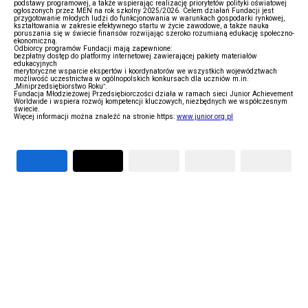
podstawy programowej, a także wspierając realizację priorytetów polityki oświatowej
ogłoszonych przez MEN na rok szkolny 2025/2026. Celem działań Fundacji jest
przygotowanie młodych ludzi do funkcjonowania w warunkach gospodarki rynkowej,
kształtowania w zakresie efektywnego startu w życie zawodowe, a także nauka
poruszania się w świecie finansów rozwijając szeroko rozumianą edukację społeczno-
ekonomiczną.
Odbiorcy programów Fundacji mają zapewnione:
bezpłatny dostęp do platformy internetowej zawierającej pakiety materiałów
edukacyjnych
merytoryczne wsparcie ekspertów i koordynatorów we wszystkich województwach
możliwość uczestnictwa w ogólnopolskich konkursach dla uczniów m.in.
„Miniprzedsiębiorstwo Roku”.
Fundacja Młodzieżowej Przedsiębiorczości działa w ramach sieci Junior Achievement
Worldwide i wspiera rozwój kompetencji kluczowych, niezbędnych we współczesnym
świecie.
Więcej informacji można znaleźć na stronie https:
www.junior.org.pl