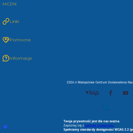
MCDN
Linki
Pomocne
Informacje
2026 © Małopolskie Centrum Doskonalenia Nau
EU AI Act
RODO Zgodne
RODO przyjazne narz
Spełniamy standard
Twoja prywatność jest dla nas ważna.
Zapoznaj się z
polityką prywatności
Otwórz ustawienia zgód cookie i zgód RODO
Spełniamy standardy dostępności WCAG 2.2 (p