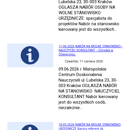
Lubelska 23, 30-003 Kraków
OGŁASZA NABÓR OSOBY NA
WOLNE STANOWISKO
URZĘDNICZE: specjalista ds.
projektów Nabór na stanowisko
kierowany jest do wszystkich...
11-06-2026 NABÓR NA WOLNE STANOWISKO -
NAUCZYCIEL KONSULTANT – Ośrodek w
Oświęcimiu.
Czwartek, 11 czerwca 2026
09.06.2026 r. Małopolskie
Centrum Doskonalenia
Nauczycieli ul. Lubelska 23, 30-
003 Kraków OGŁASZA NABÓR
NA STANOWISKO NAUCZYCIEL
KONSULTANT Nabór kierowany
jest do wszystkich osób,
niezależnie...
18-05-2026 NABÓR NA WOLNE STANOWISKO
URZĘDNICZE Starszy referent ds.