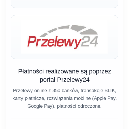
Płatności realizowane są poprzez
portal Przelewy24
Przelewy online z 350 banków, transakcje BLIK,
karty płatnicze, rozwiązania mobilne (Apple Pay,
Google Pay), płatności odroczone.