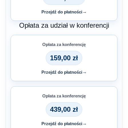
Przejdź do płatności
Opłata za udział w konferencji
Opłata za konferencję
159,00 zł
Przejdź do płatności
Opłata za konferencję
439,00 zł
Przejdź do płatności