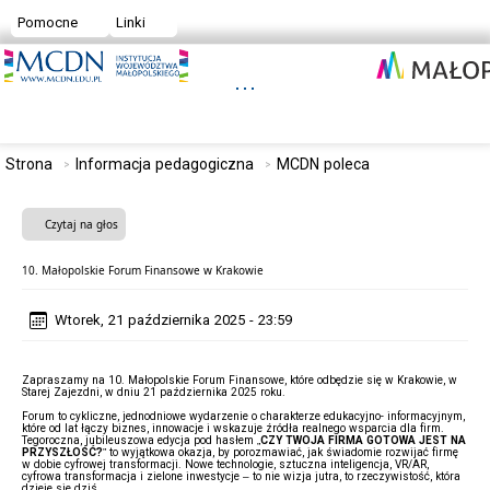
Pomocne
Linki
Strona
Informacja pedagogiczna
MCDN poleca
Czytaj na głos
10. Małopolskie Forum Finansowe w Krakowie
Wtorek, 21 października 2025 - 23:59
Zapraszamy na 10. Małopolskie Forum Finansowe, które odbędzie się w Krakowie, w
Starej Zajezdni, w dniu 21 października 2025 roku.
Forum to cykliczne, jednodniowe wydarzenie o charakterze edukacyjno- informacyjnym,
które od lat łączy biznes, innowacje i wskazuje źródła realnego wsparcia dla firm.
Tegoroczna, jubileuszowa edycja pod hasłem „
CZY TWOJA FIRMA GOTOWA JEST NA
PRZYSZŁOŚĆ?
” to wyjątkowa okazja, by porozmawiać, jak świadomie rozwijać firmę
w dobie cyfrowej transformacji. Nowe technologie, sztuczna inteligencja, VR/AR,
cyfrowa transformacja i zielone inwestycje – to nie wizja jutra, to rzeczywistość, która
dzieje się dziś.