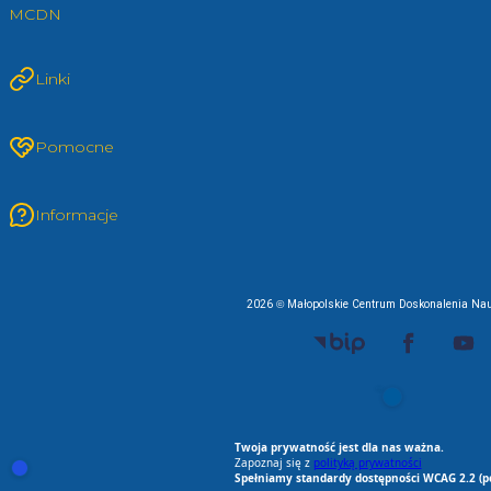
MCDN
Linki
Pomocne
Informacje
2026 © Małopolskie Centrum Doskonalenia Nau
EU AI Act
RODO Zgodne
RODO przyjazne narz
Spełniamy standard
Twoja prywatność jest dla nas ważna.
Zapoznaj się z
polityką prywatności
Otwórz ustawienia zgód cookie i zgód RODO
Spełniamy standardy dostępności WCAG 2.2 (p