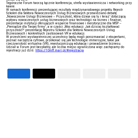
Tegoroczne Forum tworzą łącznie konferencja, strefa wystawiennicza i networking przy
kawie.
W ramach konferencji prezentującej rezultaty międzynarodowego projektu Rejestr
Szkoleń dla Sektora Nowoczesnych Usług Biznesowych przewidziano debatę
„Nowoczesne Usługi Biznesowe – Przyszłość, która dzieje się tu i teraz” dotyczącą
wpływu nowoczesnych usług biznesowych oraz technologii na biznes i finanse,
prezentacje instytucji oferujących wsparcie finansowe i merytoryczne dla MŚP –
„Pieniądze dla Twojej firmy”, a w części „Moc edukacji: Jak dzisiaj kształtować
przyszłość?” prezentację Rejestru Szkoleń dla Sektora Nowoczesnych Usług
Biznesowych i konkretnych zastosowań VR w edukacji.
W przestrzeni wystawienniczej uczestnicy będą mogli porozmawiać z ekspertami,
poznać narzędzia cyfrowe, przekonać się jak technologie immersyjne, takie jak
rzeczywistość wirtualna (VR), rewolucjonizują edukację i prowadzenie biznesu.
Udział w Forum jest bezpłatny, ale liczba miejsc ograniczona więc zachęcamy do
rejestracji już dziś.
https://10mff.marr.pl/#rejestracja