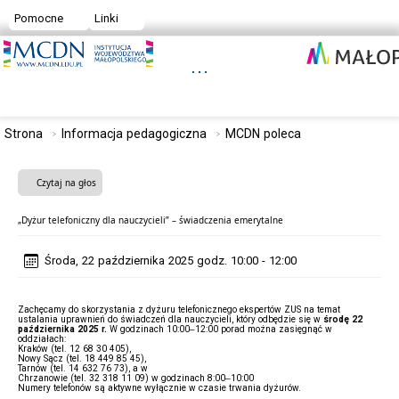
Pomocne
Linki
Strona
Informacja pedagogiczna
MCDN poleca
Czytaj na głos
„Dyżur telefoniczny dla nauczycieli” – świadczenia emerytalne
Środa, 22 października 2025 godz. 10:00 - 12:00
Zachęcamy do skorzystania z dyżuru telefonicznego ekspertów ZUS na temat
ustalania uprawnień do świadczeń dla nauczycieli, który odbędzie się w
środę 22
października 2025 r.
W godzinach 10:00–12:00 porad można zasięgnąć w
oddziałach:
Kraków (tel. 12 68 30 405),
Nowy Sącz (tel. 18 449 85 45),
Tarnów (tel. 14 632 76 73), a w
Chrzanowie (tel. 32 318 11 09) w godzinach 8:00–10:00
Numery telefonów są aktywne wyłącznie w czasie trwania dyżurów.