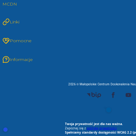
MCDN
Linki
Pomocne
Informacje
2026 © Małopolskie Centrum Doskonalenia Nau
EU AI Act
RODO Zgodne
RODO przyjazne narz
Spełniamy standard
Twoja prywatność jest dla nas ważna.
Zapoznaj się z
polityką prywatności
Otwórz ustawienia zgód cookie i zgód RODO
Spełniamy standardy dostępności WCAG 2.2 (p