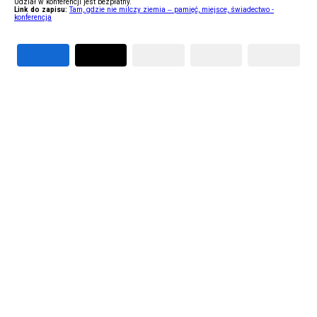
Udział w konferencji jest bezpłatny.
Link do zapisu:
Tam, gdzie nie milczy ziemia – pamięć, miejsce, świadectwo -
konferencja