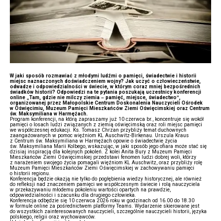
W jaki sposób rozmawiać z młodymi ludźmi o pamięci, świadectwie i historii
miejsc naznaczonych doświadczeniem wojny? Jak uczyć o człowieczeństwie,
odwadze i odpowiedzialności w świecie, w którym coraz mniej bezpośrednich
świadków historii? Odpowiedzi na te pytania poszukają uczestnicy konferencji
online „Tam, gdzie nie milczy ziemia – pamięć, miejsce, świadectwo”,
organizowanej przez Małopolskie Centrum Doskonalenia Nauczycieli Ośrodek
w Oświęcimiu, Muzeum Pamięci Mieszkańców Ziemi Oświęcimskiej oraz Centrum
św. Maksymiliana w Harmężach.
Program konferencji, na którą zapraszamy już 10 czerwca br., koncentruje się wokół
pamięci o losach ludzi związanych z ziemią oświęcimską oraz roli miejsc pamięci
we współczesnej edukacji. Ks. Tomasz Chrzan przybliży temat duchownych
zaangażowanych w pomoc więźniom KL Auschwitz-Birkenau. Urszula Kraus
z Centrum św. Maksymiliana w Harmężach opowie o świadectwie życia
św. Maksymiliana Marii Kolbego, wskazując, w jaki sposób jego ofiara może stać się
dzisiaj inspiracją dla kolejnych pokoleń. Z kolei Anita Bury z Muzeum Pamięci
Mieszkańców Ziemi Oświęcimskiej przedstawi fenomen ludzi dobrej woli, którzy
z narażeniem swojego życia pomagali więźniom KL Auschwitz, oraz przybliży rolę
Muzeum Pamięci Mieszkańców Ziemi Oświęcimskiej w zachowywaniu pamięci
o historii regionu.
Konferencja będzie okazją nie tylko do pogłębienia wiedzy historycznej, ale również
do refleksji nad znaczeniem pamięci we współczesnym świecie i rolą nauczyciela
w przekazywaniu młodemu pokoleniu wartości opartych na prawdzie,
odpowiedzialności i szacunku dla drugiego człowieka.
Konferencja odbędzie się 10 czerwca 2026 roku w godzinach od 16.00 do 18.30
w formule online za pośrednictwem platformy Teams. Wydarzenie skierowane jest
do wszystkich zainteresowanych nauczycieli, szczególnie nauczycieli historii, języka
polskiego, religii oraz wychowawców.