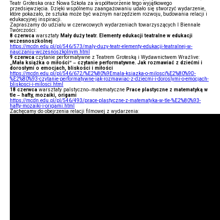
Teatr Groteska oraz Nowa Szkoła za współtworzenie tego wyjątkowego
przedsięwzięcia. Dzięki wspólnemu zaangażowaniu udało się stworzyć wydarzenie,
które pokazało, że sztuka może być ważnym narzędziem rozwoju, budowania relacji i
edukacyjnej inspiracji.
Zapraszamy do udziału w czerwcowych wydarzeniach towarzyszących I Biennale
Twórczości:
8 czerwca
warsztaty
Mały duży teatr. Elementy edukacji teatralne w edukacji
wczesnoszkolnej
https://mcdn.edu.pl/pl/546/573/maly-duzy-teatr-elementy-edukacji-teatralnej-w-
nauczaniu-wczesnoszkolnym.html
9 czerwca
czytanie performatywne z Teatrem Groteską i Wydawnictwem Wrażlive:
„Mała książka o miłości” – czytanie performatywne. Jak rozmawiać z dziećmi i
dorosłymi o emocjach, bliskości i miłości
https://mcdn.edu.pl/pl/546/672/%E2%80%9Emala-ksiazka-o-milosci%E2%80%9D-
%E2%80%93-czytanie-performatywne-jak-rozmawiac-z-dziecmi-i-doroslymi-o-emocjach-
bliskosci-i-milosci.html
18 czerwca
warsztaty palstyczno–matematyczne
Prace plastyczne z matematyką w
tle – hafty, mozaiki, origami
https://mcdn.edu.pl/pl/546/493/prace-plastyczne-z-matematyka-w-tle-%E2%80%93-
hafty-mozaiki-i-origami.html
Zachęcamy do obejrzenia relacji filmowej z wydarzenia: