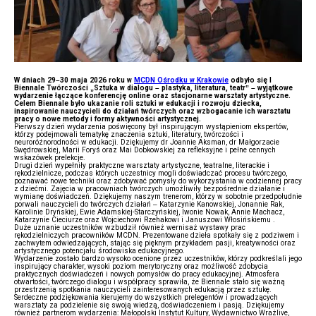
W dniach 29–30 maja 2026 roku w
MCDN Ośrodku w Krakowie
odbyło się I
Biennale Twórczości „Sztuka w dialogu – plastyka, literatura, teatr” – wyjątkowe
wydarzenie łączące konferencję online oraz stacjonarne warsztaty artystyczne.
Celem Biennale było ukazanie roli sztuki w edukacji i rozwoju dziecka,
inspirowanie nauczycieli do działań twórczych oraz wzbogacanie ich warsztatu
pracy o nowe metody i formy aktywności artystycznej.
Pierwszy dzień wydarzenia poświęcony był inspirującym wystąpieniom ekspertów,
którzy podejmowali tematykę znaczenia sztuki, literatury, twórczości i
neuroróżnorodności w edukacji. Dziękujemy dr Joannie Aksman, dr Małgorzacie
Swędrowskiej, Marii Foryś oraz Mai Dobkowskiej za refleksyjne i pełne cennych
wskazówek prelekcje.
Drugi dzień wypełniły praktyczne warsztaty artystyczne, teatralne, literackie i
rękodzielnicze, podczas których uczestnicy mogli doświadczać procesu twórczego,
poznawać nowe techniki oraz zdobywać pomysły do wykorzystania w codziennej pracy
z dziećmi. Zajęcia w pracowniach twórczych umożliwiły bezpośrednie działanie i
wymianę doświadczeń. Dziękujemy naszym trenerom, którzy w sobotnie przedpołudnie
porwali nauczycieli do twórczych działań – Katarzynie Kanowskiej, Jonannie Rak,
Karolinie Dryńskiej, Ewie Adamskiej-Starczyńskiej, Iwonie Nowak, Annie Machacz,
Katarzynie Cieciurze oraz Wojciechowi Rzehakowi i Januszowi Włosińskiemu .
Duże uznanie uczestników wzbudził również wernisaż wystawy prac
rękodzielniczych pracowników MCDN. Prezentowane dzieła spotkały się z podziwem i
zachwytem odwiedzających, stając się pięknym przykładem pasji, kreatywności oraz
artystycznego potencjału środowiska edukacyjnego.
Wydarzenie zostało bardzo wysoko ocenione przez uczestników, którzy podkreślali jego
inspirujący charakter, wysoki poziom merytoryczny oraz możliwość zdobycia
praktycznych doświadczeń i nowych pomysłów do pracy edukacyjnej. Atmosfera
otwartości, twórczego dialogu i współpracy sprawiła, że Biennale stało się ważną
przestrzenią spotkania nauczycieli zainteresowanych edukacją przez sztukę.
Serdeczne podziękowania kierujemy do wszystkich prelegentów i prowadzących
warsztaty za podzielenie się swoją wiedzą, doświadczeniem i pasją. Dziękujemy
również partnerom wydarzenia: Małopolski Instytut Kultury, Wydawnictwo Wrażlive,