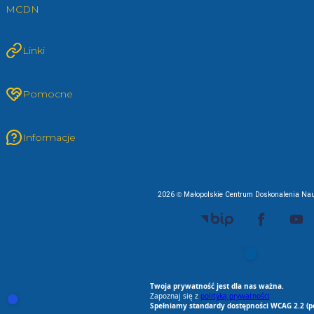
MCDN
Linki
Pomocne
Informacje
2026 © Małopolskie Centrum Doskonalenia Nau
EU AI Act
RODO Zgodne
RODO przyjazne narz
Spełniamy standard
Twoja prywatność jest dla nas ważna.
Zapoznaj się z
polityką prywatności
Otwórz ustawienia zgód cookie i zgód RODO
Spełniamy standardy dostępności WCAG 2.2 (p