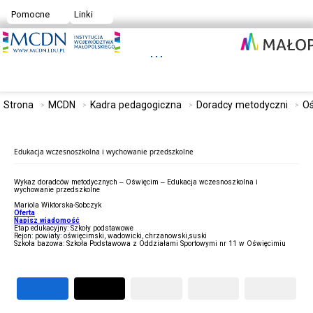
Pomocne
Linki
Strona
MCDN
Kadra pedagogiczna
Doradcy metodyczni
O
Edukacja wczesnoszkolna i wychowanie przedszkolne
Wykaz doradców metodycznych – Oświęcim – Edukacja wczesnoszkolna i
wychowanie przedszkolne
Mariola Wiktorska-Sobczyk
Oferta
Napisz wiadomość
Etap edukacyjny: Szkoły podstawowe
Rejon: powiaty: oświęcimski, wadowicki, chrzanowski,suski
Szkoła bazowa: Szkoła Podstawowa z Oddziałami Sportowymi nr 11 w Oświęcimiu