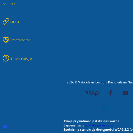
MCDN
Linki
Pomocne
Informacje
2026 © Małopolskie Centrum Doskonalenia Nau
EU AI Act
RODO Zgodne
RODO przyjazne narz
Spełniamy standard
Twoja prywatność jest dla nas ważna.
Zapoznaj się z
polityką prywatności
Otwórz ustawienia zgód cookie i zgód RODO
Spełniamy standardy dostępności WCAG 2.2 (p