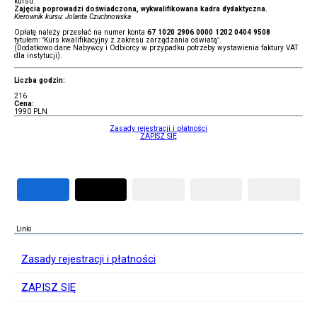
kursu.
Zajęcia poprowadzi doświadczona, wykwalifikowana kadra dydaktyczna.
Kierownik kursu: Jolanta Czuchnowska
Opłatę należy przesłać na numer konta
67 1020 2906 0000 1202 0404 9508
tytułem: ”Kurs kwalifikacyjny z zakresu zarządzania oświatą”.
(Dodatkowo dane Nabywcy i Odbiorcy w przypadku potrzeby wystawienia faktury VAT
dla instytucji).
Liczba godzin:
216
Cena:
1990 PLN
Zasady rejestracji i płatności
ZAPISZ SIĘ
Linki
Zasady rejestracji i płatności
ZAPISZ SIĘ