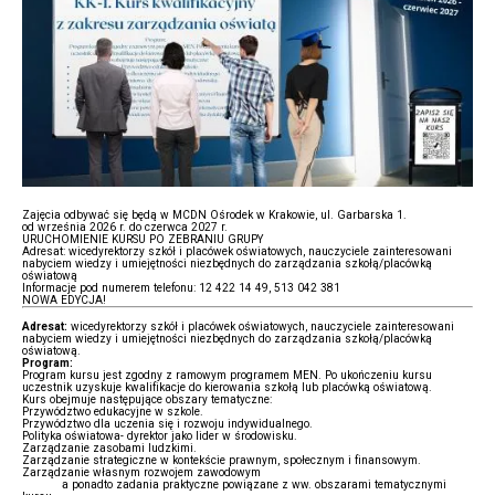
Zajęcia odbywać się będą w MCDN Ośrodek w Krakowie, ul. Garbarska 1.
od września 2026 r. do czerwca 2027 r.
URUCHOMIENIE KURSU PO ZEBRANIU GRUPY
Adresat: wicedyrektorzy szkół i placówek oświatowych, nauczyciele zainteresowani
nabyciem wiedzy i umiejętności niezbędnych do zarządzania szkołą/placówką
oświatową
Informacje pod numerem telefonu: 12 422 14 49, 513 042 381
NOWA EDYCJA!
Adresat:
wicedyrektorzy szkół i placówek oświatowych, nauczyciele zainteresowani
nabyciem wiedzy i umiejętności niezbędnych do zarządzania szkołą/placówką
oświatową.
Program:
Program kursu jest zgodny z ramowym programem MEN. Po ukończeniu kursu
uczestnik uzyskuje kwalifikacje do kierowania szkołą lub placówką oświatową.
Kurs obejmuje następujące obszary tematyczne:
Przywództwo edukacyjne w szkole.
Przywództwo dla uczenia się i rozwoju indywidualnego.
Polityka oświatowa- dyrektor jako lider w środowisku.
Zarządzanie zasobami ludzkimi.
Zarządzanie strategiczne w kontekście prawnym, społecznym i finansowym.
Zarządzanie własnym rozwojem zawodowym
a ponadto zadania praktyczne powiązane z ww. obszarami tematycznymi