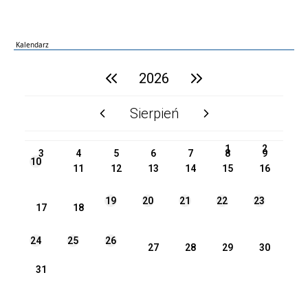
Kalendarz
poprzedni rok
2026
następny rok
Sierpień
poprzedni miesiąc
następny miesiąc
PN
WT
ŚR
CZ
PI
SO
NI
1
2
3
4
5
6
7
8
9
10
11
12
13
14
15
16
19
20
21
22
23
17
18
24
25
26
27
28
29
30
31