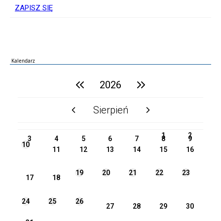
ZAPISZ SIĘ
Kalendarz
poprzedni rok
2026
następny rok
Sierpień
poprzedni miesiąc
następny miesiąc
PN
WT
ŚR
CZ
PI
SO
NI
1
2
3
4
5
6
7
8
9
10
11
12
13
14
15
16
19
20
21
22
23
17
18
24
25
26
27
28
29
30