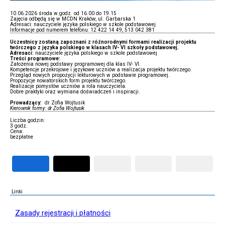
10.06.2026 środa w godz. od 16.00 do 19.15
Zajęcia odbędą się w MCDN Kraków, ul. Garbarska 1
Adresaci: nauczyciele języka polskiego w szkole podstawowej
Informacje pod numerem telefonu: 12 422 14 49, 513 042 381
Uczestnicy zostaną zapoznani z różnorodnymi formami realizacji projektu
twórczego z języka polskiego w klasach IV- VI szkoły podstawowej.
Adresaci:
nauczyciele języka polskiego w szkole podstawowej
Treści programowe:
Założenia nowej podstawy programowej dla klas IV- VI.
Kompetencje przekrojowe i językowe uczniów a realizacja projektu twórczego.
Przegląd nowych propozycji lekturowych w podstawie programowej.
Propozycje nowatorskich form projektu twórczego.
Realizacje pomysłów uczniów a rola nauczyciela.
Dobre praktyki oraz wymiana doświadczeń i inspiracji.
Prowadzący:
dr Zofia Wojtusik
Kierownik formy: dr Zofia Wojtusik
Liczba godzin:
3 godz.
Cena:
bezpłatne
Linki
Zasady rejestracji i płatności