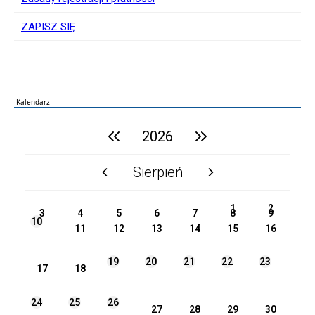
ZAPISZ SIĘ
Kalendarz
poprzedni rok
2026
następny rok
Sierpień
poprzedni miesiąc
następny miesiąc
PN
WT
ŚR
CZ
PI
SO
NI
1
2
3
4
5
6
7
8
9
10
11
12
13
14
15
16
19
20
21
22
23
17
18
24
25
26
27
28
29
30