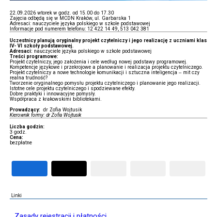
22.09.2026 wtorek w godz. od 15.00 do 17.30
Zajęcia odbędą się w MCDN Kraków, ul. Garbarska 1
Adresaci: nauczyciele języka polskiego w szkole podstawowej
Informacje pod numerem telefonu: 12 422 14 49, 513 042 381
Uczestnicy planują oryginalny projekt czytelniczy i jego realizację z uczniami klas
IV- VI szkoły podstawowej.
Adresaci:
nauczyciele języka polskiego w szkole podstawowej
Treści programowe:
Projekt czytelniczy, jego założenia i cele według nowej podstawy programowej.
Kompetencje językowe i przekrojowe a planowanie i realizacja projektu czytelniczego.
Projekt czytelniczy a nowe technologie komunikacji i sztuczna inteligencja – mit czy
realna trudność?
Tworzenie oryginalnego pomysłu projektu czytelniczego i planowanie jego realizacji.
Istotne cele projektu czytelniczego i spodziewane efekty.
Dobre praktyki i innowacyjne pomysły.
Współpraca z krakowskimi bibliotekami.
Prowadzący:
dr Zofia Wojtusik
Kierownik formy: dr Zofia Wojtusik
Liczba godzin:
3 godz.
Cena:
bezpłatne
Linki
Zasady rejestracji i płatności