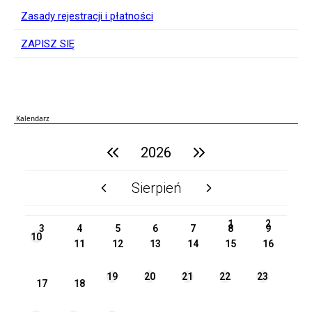
Zasady rejestracji i płatności
ZAPISZ SIĘ
Kalendarz
poprzedni rok
2026
następny rok
Sierpień
poprzedni miesiąc
następny miesiąc
PN
WT
ŚR
CZ
PI
SO
NI
1
2
3
4
5
6
7
8
9
10
11
12
13
14
15
16
19
20
21
22
23
17
18