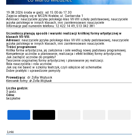
19.08.2026 środa w godz. od 15.00 do 17.30
Zajęcia odbędą się w MCDN Kraków, ul. Garbarska 1
Adresaci: nauczyciele języka polskiego klas VII-VIII szkoły podstawowej, nauczyciele
języka polskiego w innych klasach, inni zainteresowani nauczyciele
Informacje pod numerem telefonu: 12 422 14 49, 513 042 381
Uczestnicy planują sposób i warunki realizacji krótkiej formy artystycznej w
klasach VII-VIII.
Adresaci:
nauczyciele języka polskiego klas VII-VIII szkoły podstawowej, nauczyciele
języka polskiego w innych klasach, inni zainteresowani nauczyciele.
Treści programowe:
Krótka forma artystyczna, jej założenia i cele według nowej podstawy programowej.
Kompetencje uczniów a planowanie, realizacja i efekt krótkiej formy artystycznej.
Jak zachęcić uczniów do projektu?
Tworzenie oryginalnej formy artystycznej i planowanie jej realizacji.
Rola nauczyciela i rola uczniów.
Jak się nie bawić w szkolny teatrzyk, czyli odejście od schematów.
Dobre praktyki i sprawdzone pomysły.
Prowadzący:
dr Zofia Wojtusik
Kierownik formy: dr Zofia Wojtusik
Liczba godzin:
3 godz.
Cena:
bezpłatne
Linki