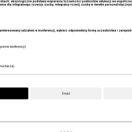
stiach: aksjologiczne podstawy wspierania tożsamości podmiotów edukacji we współczesne
ie dla integralnego rozwoju osoby; integralny rozwój osoby w świetle personalistycznych
zainteresowany udziałem w konferencji, wybierz odpowiednią formę uczestnictwa i zarejestru
gramie konferencji)
 słuchacza)
Email