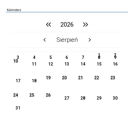
Kalendarz
poprzedni rok
2026
następny rok
Sierpień
poprzedni miesiąc
następny miesiąc
PN
WT
ŚR
CZ
PI
SO
NI
1
2
3
4
5
6
7
8
9
10
11
12
13
14
15
16
19
20
21
22
23
17
18
24
25
26
27
28
29
30
31