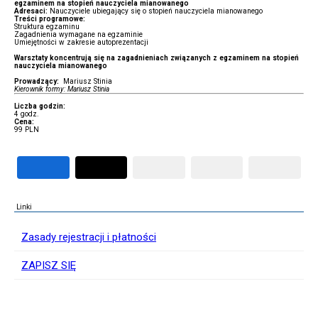
egzaminem na stopień nauczyciela mianowanego
Adresaci:
Nauczyciele ubiegający się o stopień nauczyciela mianowanego
Treści programowe:
Struktura egzaminu
Zagadnienia wymagane na egzaminie
Umiejętności w zakresie autoprezentacji
Warsztaty koncentrują się na zagadnieniach związanych z egzaminem na stopień
nauczyciela mianowanego
Prowadzący:
Mariusz Stinia
Kierownik formy: Mariusz Stinia
Liczba godzin:
4 godz.
Cena:
99 PLN
Linki
Zasady rejestracji i płatności
ZAPISZ SIĘ