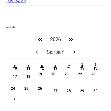
ZAPISZ SIĘ
Kalendarz
poprzedni rok
2026
następny rok
Sierpień
poprzedni miesiąc
następny miesiąc
PN
WT
ŚR
CZ
PI
SO
NI
1
2
3
4
5
6
7
8
9
10
11
12
13
14
15
16
19
20
21
22
23
17
18
24
25
26
27
28
29
30
31