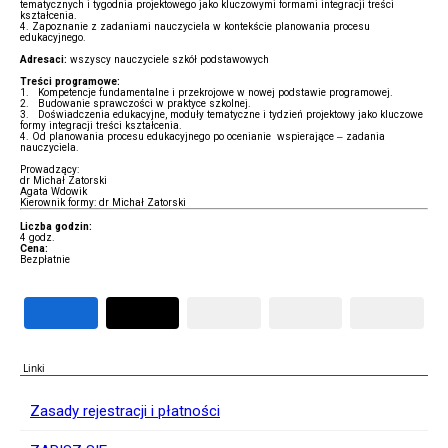
tematycznych i tygodnia projektowego jako kluczowymi formami integracji treści
kształcenia.
4. Zapoznanie z zadaniami nauczyciela w kontekście planowania procesu
edukacyjnego.
Adresaci:
wszyscy nauczyciele szkół podstawowych
Treści programowe:
1. Kompetencje fundamentalne i przekrojowe w nowej podstawie programowej.
2. Budowanie sprawczości w praktyce szkolnej.
3. Doświadczenia edukacyjne, moduły tematyczne i tydzień projektowy jako kluczowe
formy integracji treści kształcenia.
4. Od planowania procesu edukacyjnego po ocenianie wspierające – zadania
nauczyciela.
Prowadzący:
dr Michał Zatorski
Agata Wdowik
Kierownik formy: dr Michał Zatorski
Liczba godzin:
4 godz.
Cena:
Bezpłatnie
Linki
Zasady rejestracji i płatności