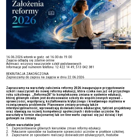
16.06.2026 wtorek w godz. od 16.00 do 19.00
Zajęcia odbędą się zdalnie online
Adresaci: wszyscy nauczyciele szkół podstawowych
Informacje pod numerem telefonu: 12 422 14 49, 513 042 381
REKRUTACJA ZAKOŃCZONA
Zapraszamy do zapisu na zajęcia w dniu 22.06.2026
Zapraszamy na warsztaty założenia reformy 2026 inaugurujące przygotowanie
szkół i nauczycieli do nowej reformy edukacji, która czeka nas już od przyszłego
roku szkolnego. ,,Reforma26" to kompleksowa zmiana w systemie edukacji,
której głównym celem jest dostosowanie szkoły do współczesnych wyzwań –
sprawczości, współpracy, kształtowania krytycznego i kreatywnego myślenia w
rozwiązywaniu problemów. Planowane zmiany promują także
interdyscyplinarność, wprowadzają doświadczenia edukacyjne, tydzień projektowy
oraz stawiają na rozwój kompetencji społecznych i dobrostan uczniów. Na
warsztaty w formie stacjonarnej lub on-line warto zapisać się już dzisiaj i być
gotowym na zmiany.
Celem warsztatów jest:
1. Zaprezentowanie głównych kierunków zmian reformy edukacji.
2. Pokazanie sposobów na budowanie sprawczości uczniów w praktyce szkolnej.
3. Zapoznanie ze sposobami realizacji doświadczeń edukacyjnych, modułów