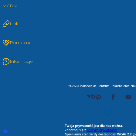
MCDN
Linki
Pomocne
Informacje
2026 © Małopolskie Centrum Doskonalenia Nau
EU AI Act
RODO Zgodne
RODO przyjazne narz
Spełniamy standard
Twoja prywatność jest dla nas ważna.
Zapoznaj się z
polityką prywatności
Otwórz ustawienia zgód cookie i zgód RODO
Spełniamy standardy dostępności WCAG 2.2 (p