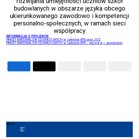
rozwijania umiejętności uczniów szkół
budowlanych w obszarze języka obcego
ukierunkowanego zawodowo i kompetencji
personalno-społecznych, w ramach sieci
współpracy
INFORMACJA O PROJEKCIE
PAKIET MATERIAŁÓW EDUKACYJNYCH w zakresie KPS oraz JOZ
PAKIET MATERIAŁÓW EDUKACYJNYCH w zakresie KPS – wersja w j. angielskim
Menu