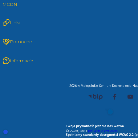
MCDN
Linki
Pomocne
Informacje
2026 © Małopolskie Centrum Doskonalenia Nau
EU AI Act
RODO Zgodne
RODO przyjazne narz
Spełniamy standard
Twoja prywatność jest dla nas ważna.
Zapoznaj się z
polityką prywatności
Otwórz ustawienia zgód cookie i zgód RODO
Spełniamy standardy dostępności WCAG 2.2 (p