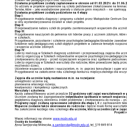
szkoleń rad pedagogicznych oraz rodziców.
Działania projektowe zostały zaplanowane w okresie od 01.03.2021r. do 31.06.2
Do udziału w projekcie uprawnione są szkoły podstawowe zlokalizowane na terenac
Tarnów, które – jako wyodrębnione powiaty o statusie gmin miejskich – nie spełni
Działania projektowe zostały podzielone na 4 etapy
:
Etap I:
Przygotowanie modelu diagnozy i programu szkoleń przez Małopolskie Centrum Dos
w celu wystandaryzowania działań w skali projektu.
Etap II:
Przeprowadzanie naboru szkół do projektu zainteresowanych wsparciem dla ucznió
Etap III:
Przygotowanie nauczycieli do pełnienia roli liderów pracy z uczniem zdolnym; któr
w szkołach;
Przygotowanie, pozyskanie i szkolenie psychologów/pedagogów/doradców zawodowy
Szkolenie rady pedagogicznej szkół objętych projektem w zakresie tematyki rozpoz
i wsparcia uczniów zdolnych.
Etap IV:
Liderzy realizują w Szkołach diagnozę uzdolnień i przeprowadzają zajęcia dla ucz
Liderzy organizują w Szkołach indywidualne wsparcie psychologiczno-pedagogiczne
zmotywowaniu do pracy – przed rozpoczęciem wsparcia oraz spotkanie podsumowują
Liderzy organizują w Szkołach warsztaty dla rodziców, które prowadzone będą prze
możliwości dzieci;
Udzielenie wsparcia szkołom i nauczycielom, m. in. poprzez konsultacje i super wi
Przygotowanie na zakończenie roku szkolnego konkursu międzyszkolnego dla wszys
Zajęcia dla uczniów będą nastawione m.in. na rozwijanie:
umiejętności uczenia się,
planowania własnego rozwoju,
kreatywności i kompetencji społecznych.
Warsztaty i szkolenia:
Każdy zakwalifikowany uczeń przejdzie
32 godzinny
cykl zajęć warsztatowych w 
Uczniom zostaną też zaproponowane
indywidualne spotkania w ramach wsparci
pogłębieniu diagnozy, określeniu źródeł problemów i zmotywowaniu do rozwoju – p
Programy zajęć zostaną opracowane odrębnie dla etapu I, II
z zachowaniem takic
Wsparcie zostanie także skierowane do rodziców
i będzie miało formę warsztató
Na zakończenie każdego roku szkolnego
dla uczniów, którzy uczestniczyli w za
Projekt 
Więcej informacji na stronie:
www.mcdn.edu.pl
Osoby do kontaktu:
Anna Samborska-Milewska,
a.samborska@mcdn.edu.pl
, tel. 519 849 814