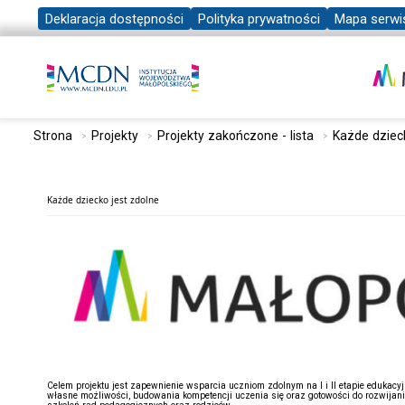
Deklaracja dostępności
Polityka prywatności
Mapa serwi
Strona
Projekty
Projekty zakończone - lista
Każde dziec
Każde dziecko jest zdolne
Celem projektu jest zapewnienie wsparcia uczniom zdolnym na I i II etapie edukacy
własne możliwości, budowania kompetencji uczenia się oraz gotowości do rozwijania