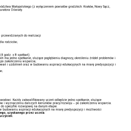
ewództwa Małopolskiego (z wyłączeniem powiatów grodzkich: Kraków, Nowy Sącz,
uratora Oświaty.
 przewidzianych do realizacji
la rodziców;
(4 godz. x 8 spotkań).
 ma jedno spotkanie, służące pogłębieniu diagnozy, określeniu źródeł problemów i
 po zakończeniu wsparcia;
owań i uzdolnień oraz w budowaniu aspiracji edukacyjnych na miarę predyspozycji i
ów;
awodowi. Każdy zakwalifikowany uczeń odbędzie jedno spotkanie, służące
tów i wyznaczeniu dalszych kierunków pracy/rozwoju – po zakończeniu wsparcia.
do specyfiki rozwojowej na danym etapie.
 w budowaniu aspiracji edukacyjnych na miarę predyspozycji i możliwości
nego, uzyskanego przez ucznia
.
czycieli.