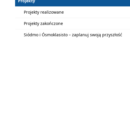
Projekty
Projekty realizowane
Projekty zakończone
Siódmo i Ósmoklasisto – zaplanuj swoją przyszłość
MCDN
Linki
ul. Lubelska 23
Polityka prywat
30-003 Kraków
centrala: tel. (012) 623-76-46/56; (012) 617 11 16
Ochrona danyc
e-mail:
biuro@mcdn.edu.pl
Informacja RO
Procedura udos