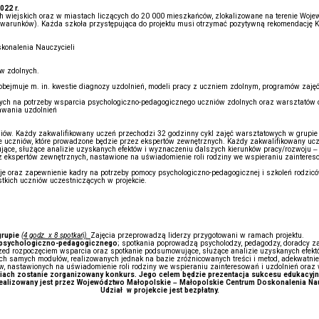
022 r.
h wiejskich oraz w miastach liczących do 20 000 mieszkańców, zlokalizowane na terenie Woj
ają warunków). Każda szkoła przystępująca do projektu musi otrzymać pozytywną rekomendację K
konalenia Nauczycieli
w zdolnych.
e obejmuje m. in. kwestie diagnozy uzdolnień, modeli pracy z uczniem zdolnym, programów zajęć
ch na potrzeby wsparcia psychologiczno-pedagogicznego uczniów zdolnych oraz warsztatów d
nawania uzdolnień
niów. Każdy zakwalifikowany uczeń przechodzi 32 godzinny cykl zajęć warsztatowych w grupie 
 uczniów, które prowadzone będzie przez ekspertów zewnętrznych. Każdy zakwalifikowany uczeń
ce, służące analizie uzyskanych efektów i wyznaczeniu dalszych kierunków pracy/rozwoju –
z ekspertów zewnętrznych, nastawione na uświadomienie roli rodziny we wspieraniu zainteres
zje oraz zapewnienie kadry na potrzeby pomocy psychologiczno-pedagogicznej i szkoleń rodzic
tkich uczniów uczestniczących w projekcie.
grupie
(4 godz. x 8 spotkań).
Zajęcia przeprowadzą liderzy przygotowani w ramach projektu.
a psychologiczno-pedagogicznego
; spotkania poprowadzą psycholodzy, pedagodzy, doradcy z
rzed rozpoczęciem wsparcia oraz spotkanie podsumowujące, służące analizie uzyskanych efek
h samych modułów, realizowanych jednak na bazie zróżnicowanych treści i metod, adekwatnie 
w, nastawionych na uświadomienie roli rodziny we wspieraniu zainteresowań i uzdolnień oraz
jęciach zostanie zorganizowany konkurs. Jego celem będzie prezentacja sukcesu edukacyj
realizowany jest przez Województwo Małopolskie – Małopolskie Centrum Doskonalenia Nau
Udział w projekcie jest bezpłatny.