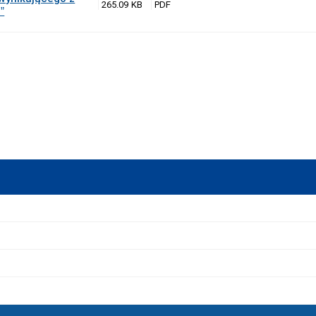
265.09 KB
”