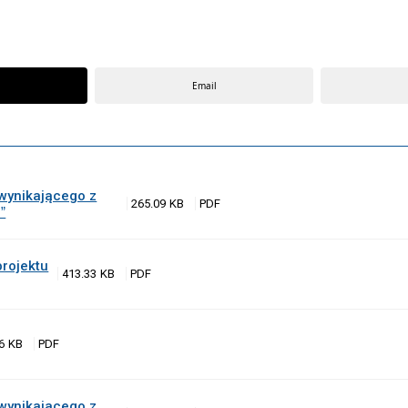
Email
wynikającego z
265.09 KB
”
projektu
413.33 KB
6 KB
wynikającego z