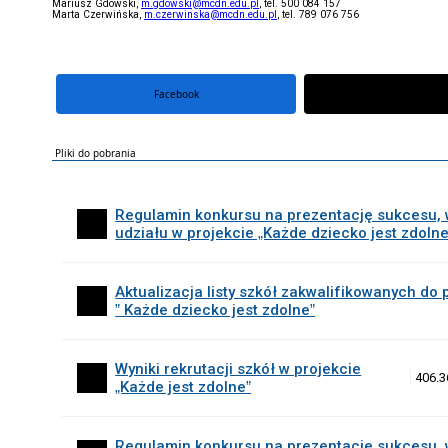
Mariusz Gdowski,
m.gdowski@mcdn.edu.pl
, tel. 500 084 157
Marta Czerwińska,
m.czerwinska@mcdn.edu.pl
, tel. 789 076 756
Facebook
portal X
Pliki do pobrania
Regulamin konkursu na prezentację sukcesu, 
udziału w projekcie „Każde dziecko jest zdolne
Aktualizacja listy szkół zakwalifikowanych do 
” Każde dziecko jest zdolne”
Wyniki rekrutacji szkół w projekcie
406.3
„Każde jest zdolne”
Regulamin konkursu na prezentację sukcesu, 