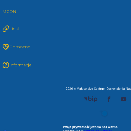
MCDN
Linki
Pomocne
Informacje
2026 © Małopolskie Centrum Doskonalenia Nau
EU AI Act
RODO Zgodne
RODO przyjazne narz
Spełniamy standard
Twoja prywatność jest dla nas ważna.