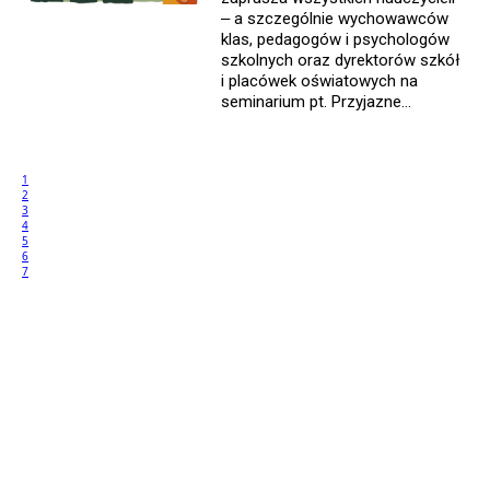
– a szczególnie wychowawców
klas, pedagogów i psychologów
szkolnych oraz dyrektorów szkół
i placówek oświatowych na
seminarium pt. Przyjazne...
1
2
3
4
5
6
7