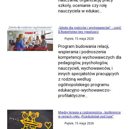
szkoły, ocenianie czy rolę
nauczyciela w edukac...
„Szkoła dla rodziców i wychowawców” – część
II Rodzeństwo bez rywalizacji
Piątek, 15 maja 2026
Program budowania relacji,
wspierania i podnoszenia
kompetencji wychowawczych dla
pedagogów, psychologów,
nauczycieli, wychowawców, i
innych specjalistów pracujących
z rodziną według
ogólnopolskiego programu
edukacyjno-wychowawczo-
profilaktyczne...
Między terapią a codziennością - konferencja
w ramach cyklu „Przedszkolak pod lupą”
Piątek, 15 maja 2026