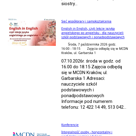
siostry...
Sieć współpracy i samokształcenia
English in English, czyli lekcje języka
angielskiego po angielsku - dla nauczycieli
szkół podstawowych i ponadpodstawowych
Środa, 7 października 2026 godz.
16:00 - 18:15
Zajęcia odbędą się w MCDN
Kraków, ul. Garbarska 1
07.10.2026r. środa w godz. od
16.00 do 18.15 Zajęcia odbędą
się w MCDN Kraków, ul.
Garbarska 1 Adresaci:
nauczyciele szkół
podstawowych i
ponadpodstawowych
Informacje pod numerem
telefonu: 12 422 14 49, 513 042...
Konferencje
Integralność osoby - horyzontalny i