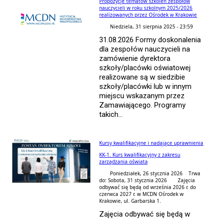
Propozycje tematów szkoleń zespołów
nauczycieli w roku szkolnym 2025/2026
realizowanych przez Ośrodek w Krakowie
Niedziela, 31 sierpnia 2025 - 23:59
31.08.2026 Formy doskonalenia
dla zespołów nauczycieli na
zamówienie dyrektora
szkoły/placówki oświatowej
realizowane są w siedzibie
szkoły/placówki lub w innym
miejscu wskazanym przez
Zamawiającego. Programy
takich...
Kursy kwalifikacyjne i nadające uprawnienia
KK-1. Kurs kwalifikacyjny z zakresu
zarządzania oświatą
Poniedziałek, 26 stycznia 2026 Trwa
do: Sobota, 31 stycznia 2026
Zajęcia
odbywać się będą od września 2026 r. do
czerwca 2027 r. w MCDN Ośrodek w
Krakowie, ul. Garbarska 1.
Zajęcia odbywać się będą w