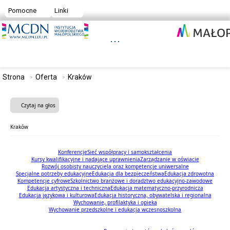
Pomocne
Linki
Strona
Oferta
Kraków
Czytaj na głos
Kraków
Konferencje
Sieć współpracy i samokształcenia
Kursy kwalifikacyjne i nadające uprawnienia
Zarządzanie w oświacie
Rozwój osobisty nauczyciela oraz kompetencje uniwersalne
Specjalne potrzeby edukacyjne
Edukacja dla bezpieczeństwa
Edukacja zdrowotna
Kompetencje cyfrowe
Szkolnictwo branżowe i doradztwo edukacyjno-zawodowe
Edukacja artystyczna i techniczna
Edukacja matematyczno-przyrodnicza
Edukacja językowa i kulturowa
Edukacja historyczna, obywatelska i regionalna
Wychowanie, profilaktyka i opieka
Wychowanie przedszkolne i edukacja wczesnoszkolna