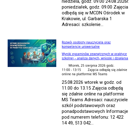
niedziela, godz. 09.00 24.08.2026r.
poniedziałek, godz. 09.00 Zajęcia
odbędą się w MCDN Ośrodek w
Krakowie, ul. Garbarska 1
Adresaci: szkolenie...
Rozwój osobisty nauczyciela oraz
kompetencje uniwersalne
Wyniki egzaminów zewnętrznych w praktyce
szkolnej – analiza danych, wnioski i działania
Wtorek, 25 sierpnia 2026 godz.
11:00 - 13:15
Zajęcia odbędą się zdalnie
online na platformie MS Teams
25.08.2026 wtorek w godz. od
11.00 do 13.15 Zajęcia odbędą
się zdalnie online na platformie
MS Teams Adresaci: nauczyciele
szkół podstawowych oraz
ponadpodstawowych Informacje
pod numerem telefonu: 12 422
14 49, 513 042...