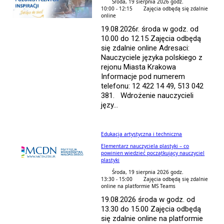
Środa, 19 sierpnia 2026 godz.
10:00 - 12:15
Zajęcia odbędą się zdalnie
online
19.08.2026r. środa w godz. od
10.00 do 12.15 Zajęcia odbędą
się zdalnie online Adresaci:
Nauczyciele języka polskiego z
rejonu Miasta Krakowa
Informacje pod numerem
telefonu: 12 422 14 49, 513 042
381. Wdrożenie nauczycieli
języ...
Edukacja artystyczna i techniczna
Elementarz nauczyciela plastyki – co
powinien wiedzieć początkujący nauczyciel
plastyki
Środa, 19 sierpnia 2026 godz.
13:30 - 15:00
Zajęcia odbędą się zdalnie
online na platformie MS Teams
19.08.2026 środa w godz. od
13.30 do 15.00 Zajęcia odbędą
się zdalnie online na platformie