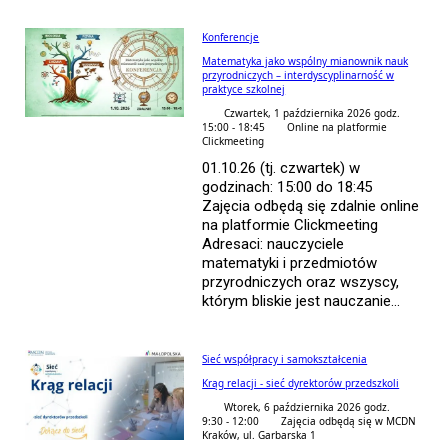
Konferencje
Matematyka jako wspólny mianownik nauk
przyrodniczych – interdyscyplinarność w
praktyce szkolnej
Czwartek, 1 października 2026 godz.
15:00 - 18:45
Online na platformie
Clickmeeting
01.10.26 (tj. czwartek) w
godzinach: 15:00 do 18:45
Zajęcia odbędą się zdalnie online
na platformie Clickmeeting
Adresaci: nauczyciele
matematyki i przedmiotów
przyrodniczych oraz wszyscy,
którym bliskie jest nauczanie...
Sieć współpracy i samokształcenia
Krąg relacji - sieć dyrektorów przedszkoli
Wtorek, 6 października 2026 godz.
9:30 - 12:00
Zajęcia odbędą się w MCDN
Kraków, ul. Garbarska 1