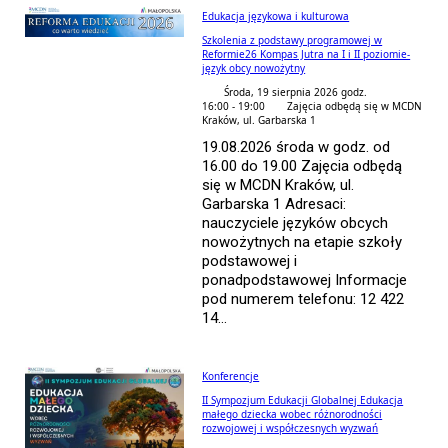
Edukacja językowa i kulturowa
Szkolenia z podstawy programowej w
Reformie26 Kompas Jutra na I i II poziomie-
język obcy nowożytny
Środa, 19 sierpnia 2026 godz.
16:00 - 19:00
Zajęcia odbędą się w MCDN
Kraków, ul. Garbarska 1
19.08.2026 środa w godz. od
16.00 do 19.00 Zajęcia odbędą
się w MCDN Kraków, ul.
Garbarska 1 Adresaci:
nauczyciele języków obcych
nowożytnych na etapie szkoły
podstawowej i
ponadpodstawowej Informacje
pod numerem telefonu: 12 422
14...
Konferencje
II Sympozjum Edukacji Globalnej Edukacja
małego dziecka wobec różnorodności
rozwojowej i współczesnych wyzwań