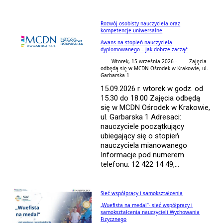
Rozwój osobisty nauczyciela oraz
kompetencje uniwersalne
Awans na stopień nauczyciela
dyplomowanego – jak dobrze zacząć
Wtorek, 15 września 2026 -
Zajęcia
odbędą się w MCDN Ośrodek w Krakowie, ul.
Garbarska 1
15.09.2026 r. wtorek w godz. od
15.30 do 18.00 Zajęcia odbędą
się w MCDN Ośrodek w Krakowie,
ul. Garbarska 1 Adresaci:
nauczyciele początkujący
ubiegający się o stopień
nauczyciela mianowanego
Informacje pod numerem
telefonu: 12 422 14 49,...
Sieć współpracy i samokształcenia
„Wuefista na medal”- sieć współpracy i
samokształcenia nauczycieli Wychowania
Fizycznego