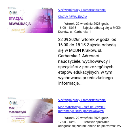
Sieć współpracy i samokształcenia
STACJA: REWALIDACJA
Wtorek, 22 września 2026 godz.
16:00 - 18:15
Zajęcia odbędą się w MCDN
Kraków, ul. Garbarska 1
22.09.2026r. wtorek w godz. od
16.00 do 18.15 Zajęcia odbędą
się w MCDN Kraków, ul.
Garbarska 1 Adresaci:
nauczyciele, wychowawcy i
specjaliści z poszczególnych
etapów edukacyjnych, w tym
wychowania przedszkolnego
Informacje...
Sieć współpracy i samokształcenia
Moc matematyki - sieć nauczycieli
matematyki szkół podstawowych
Wtorek, 22 września 2026 godz.
17:00 - 18:30
Pierwsze spotkanie
odbędzie się zdalnie online na platformie MS