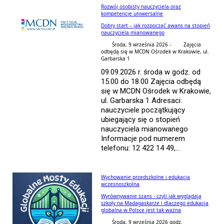
Rozwój osobisty nauczyciela oraz
kompetencje uniwersalne
Dobry start – jak rozpocząć awans na stopień
nauczyciela mianowanego
Środa, 9 września 2026 -
Zajęcia
odbędą się w MCDN Ośrodek w Krakowie, ul.
Garbarska 1
09.09.2026 r. środa w godz. od
15.00 do 18.00 Zajęcia odbędą
się w MCDN Ośrodek w Krakowie,
ul. Garbarska 1 Adresaci:
nauczyciele początkujący
ubiegający się o stopień
nauczyciela mianowanego
Informacje pod numerem
telefonu: 12 422 14 49,...
Wychowanie przedszkolne i edukacja
wczesnoszkolna
Wyrównywanie szans - czyli jak wyglądają
szkoły na Madagaskarze i dlaczego edukacja
globalna w Polsce jest tak ważna
Środa, 9 września 2026 godz.